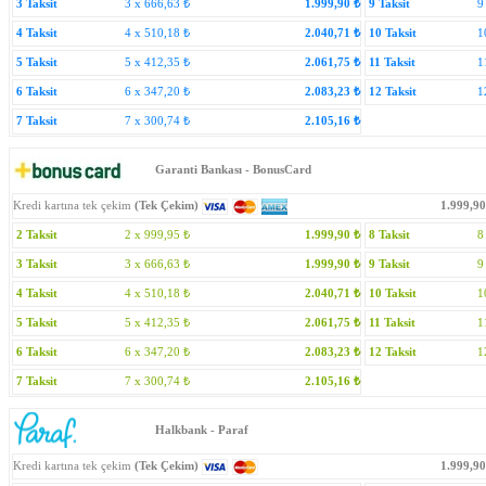
3 Taksit
3 x
666,63
₺
1.999,90
₺
9 Taksit
9
4 Taksit
4 x
510,18
₺
2.040,71
₺
10 Taksit
1
5 Taksit
5 x
412,35
₺
2.061,75
₺
11 Taksit
1
6 Taksit
6 x
347,20
₺
2.083,23
₺
12 Taksit
1
7 Taksit
7 x
300,74
₺
2.105,16
₺
Garanti Bankası - BonusCard
Kredi kartına tek çekim
(Tek Çekim)
1.999,90
2 Taksit
2 x
999,95
₺
1.999,90
₺
8 Taksit
8
3 Taksit
3 x
666,63
₺
1.999,90
₺
9 Taksit
9
4 Taksit
4 x
510,18
₺
2.040,71
₺
10 Taksit
1
5 Taksit
5 x
412,35
₺
2.061,75
₺
11 Taksit
1
6 Taksit
6 x
347,20
₺
2.083,23
₺
12 Taksit
1
7 Taksit
7 x
300,74
₺
2.105,16
₺
Halkbank - Paraf
Kredi kartına tek çekim
(Tek Çekim)
1.999,90