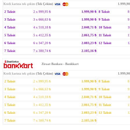
Kredi kartına tek çekim
(Tek Çekim)
1.999,90
2 Taksit
2 x
999,95
₺
1.999,90
₺
8 Taksit
8
3 Taksit
3 x
666,63
₺
1.999,90
₺
9 Taksit
9
4 Taksit
4 x
510,18
₺
2.040,71
₺
10 Taksit
1
5 Taksit
5 x
412,35
₺
2.061,75
₺
11 Taksit
1
6 Taksit
6 x
347,20
₺
2.083,23
₺
12 Taksit
1
7 Taksit
7 x
300,74
₺
2.105,16
₺
Ziraat Bankası - Bankkart
Kredi kartına tek çekim
(Tek Çekim)
1.999,90
2 Taksit
2 x
999,95
₺
1.999,90
₺
8 Taksit
8
3 Taksit
3 x
666,63
₺
1.999,90
₺
9 Taksit
9
4 Taksit
4 x
510,18
₺
2.040,71
₺
10 Taksit
1
5 Taksit
5 x
412,35
₺
2.061,75
₺
11 Taksit
1
6 Taksit
6 x
347,20
₺
2.083,23
₺
12 Taksit
1
7 Taksit
7 x
300,74
₺
2.105,16
₺