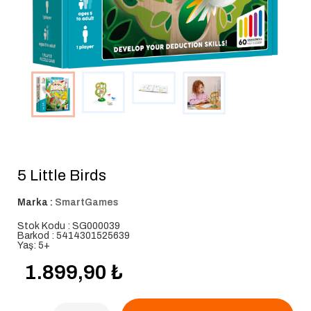
5 Little Birds
Marka :
SmartGames
Stok Kodu : SG000039
Barkod : 5414301525639
Yaş: 5+
1.899,90
₺