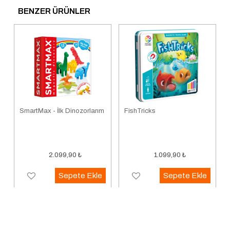
BENZER ÜRÜNLER
SmartMax - İlk Dinozorlarım
FishTricks
2.099,90
₺
1.099,90
₺
Sepete Ekle
Sepete Ekle