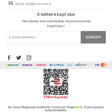
Email:
info@timm.com.tr
E-bülten'e kayıt olun
Yeni ürünler, size özel fırsatlar ve promosyonları
kaçırmayın.!
Bu
Sanal Mağaza
da
Elektronik Ticaret
için
Proje
Soft
E-Ticaret
yazılımı
kullanılmaktadır.