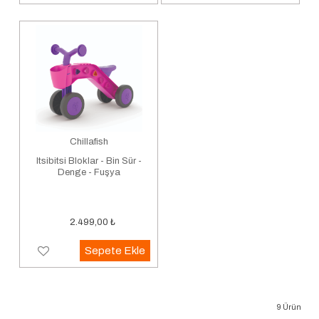
Chillafish
Itsibitsi Bloklar - Bin Sür -
Denge - Fuşya
2.499,00
₺
Sepete Ekle
9
Ürün