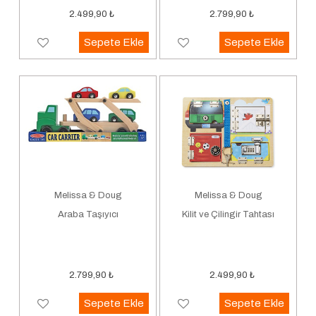
2.499,90
₺
2.799,90
₺
Sepete Ekle
Sepete Ekle
Melissa & Doug
Melissa & Doug
Araba Taşıyıcı
Kilit ve Çilingir Tahtası
2.799,90
₺
2.499,90
₺
Sepete Ekle
Sepete Ekle