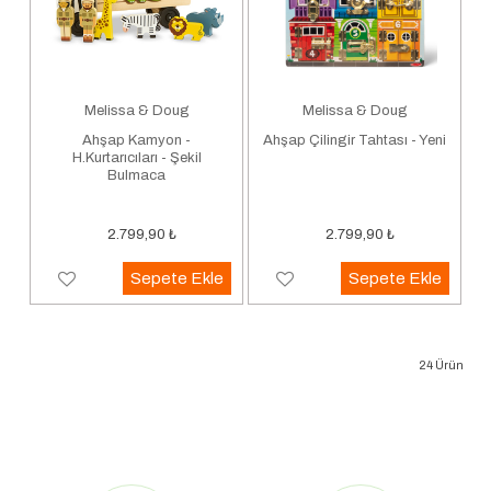
Melissa & Doug
Melissa & Doug
Ahşap Kamyon -
Ahşap Çilingir Tahtası - Yeni
H.Kurtarıcıları - Şekil
Bulmaca
2.799,90
₺
2.799,90
₺
Sepete Ekle
Sepete Ekle
24
Ürün