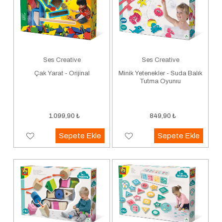
Ses Creative
Ses Creative
Çak Yarat - Orijinal
Minik Yetenekler - Suda Balık
Tutma Oyunıu
1.099,90
₺
849,90
₺
Sepete Ekle
Sepete Ekle