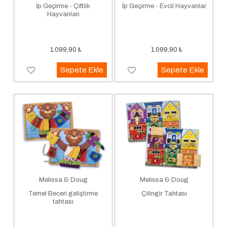
İp Geçirme - Çiftlik
İp Geçirme - Evcil Hayvanlar
Hayvanları
1.099,90
₺
1.099,90
₺
Sepete Ekle
Sepete Ekle
Melissa & Doug
Melissa & Doug
Temel Beceri geliştirme
Çilingir Tahtası
tahtası