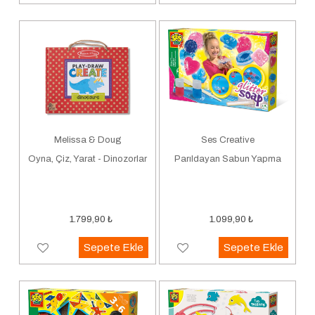
Melissa & Doug
Ses Creative
Oyna, Çiz, Yarat - Dinozorlar
Parıldayan Sabun Yapma
1.799,90
₺
1.099,90
₺
Sepete Ekle
Sepete Ekle