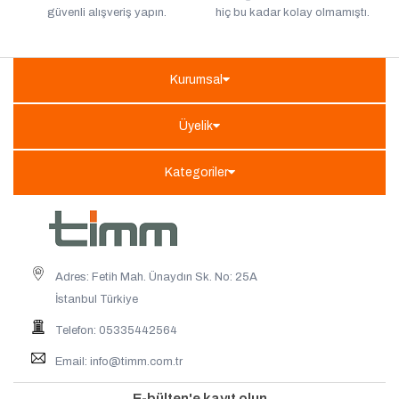
güvenli alışveriş yapın.
hiç bu kadar kolay olmamıştı.
Kurumsal
Üyelik
Kategoriler
Adres: Fetih Mah. Ünaydın Sk. No: 25A
İstanbul Türkiye
Telefon: 05335442564
Email:
info@timm.com.tr
E-bülten'e kayıt olun