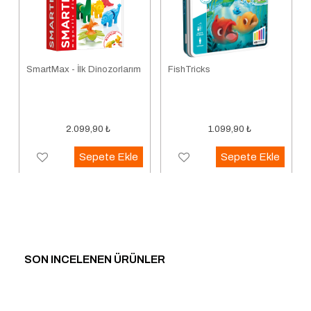
SmartMax - İlk Dinozorlarım
FishTricks
2.099,90
₺
1.099,90
₺
Sepete Ekle
Sepete Ekle
SON INCELENEN ÜRÜNLER