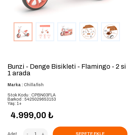
Bunzi - Denge Bisikleti - Flamingo - 2 si
1 arada
Marka :
Chillafish
Stok Kodu : CPBN03FLA
Barkod : 5425029653153
Yaş: 1+
4.999,00
₺
Adet
-
+