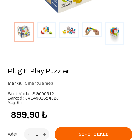
Plug & Play Puzzler
Marka :
SmartGames
Stok Kodu : SG000512
Barkod : 5414301524526
Yaş: 6+
899,90
₺
Adet
-
+