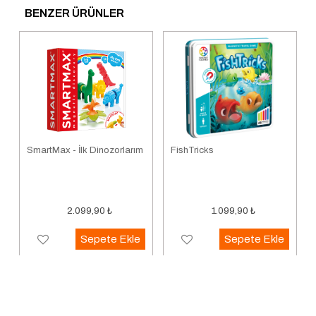
BENZER ÜRÜNLER
SmartMax - İlk Dinozorlarım
FishTricks
2.099,90
₺
1.099,90
₺
Sepete Ekle
Sepete Ekle