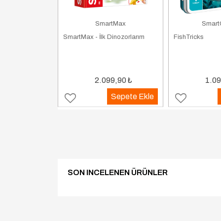
Games
SmartMax
Smart
are
SmartMax - İlk Dinozorlarım
FishTricks
9,90
₺
2.099,90
₺
1.09
Sepete Ekle
Sepete Ekle
SON INCELENEN ÜRÜNLER