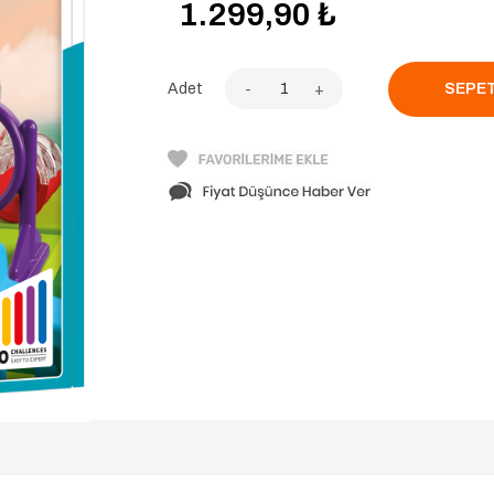
1.299,90
₺
Adet
-
+