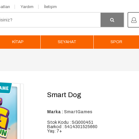
atları
Yardım
İletişim
KİTAP
SEYAHAT
SPOR
Smart Dog
Marka :
SmartGames
Stok Kodu : SG000451
Barkod : 5414301525660
Yaş: 7+