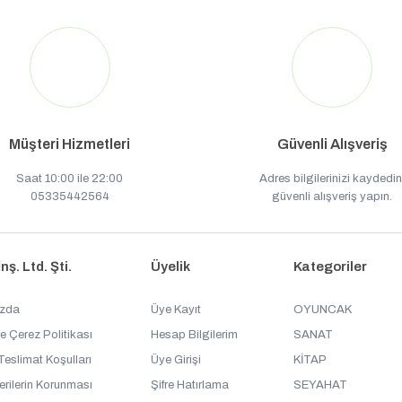
Müşteri Hizmetleri
Güvenli Alışveriş
Saat 10:00 ile 22:00
Adres bilgilerinizi kaydedin
05335442564
güvenli alışveriş yapın.
ş. Ltd. Şti.
Üyelik
Kategoriler
ızda
Üye Kayıt
OYUNCAK
ve Çerez Politikası
Hesap Bilgilerim
SANAT
Teslimat Koşulları
Üye Girişi
KİTAP
Verilerin Korunması
Şifre Hatırlama
SEYAHAT