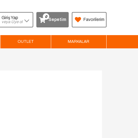
0
Giriş Yap
Sepetim
Favorilerim
veya Üye ol
OUTLET
MARKALAR