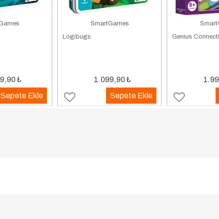
Games
SmartGames
Smart
Logibugs
Genius Connect
9,90
₺
1.099,90
₺
1.99
Sepete Ekle
Sepete Ekle