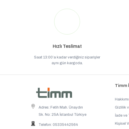
Hızlı Teslimat
Saat 13:00’a kadar verdiğiniz siparişler
aynı gün kargoda.
Timm İn
Hakkım
Adres: Fetih Mah. Ünaydın
Gizlilik 
Sk. No: 25A İstanbul Türkiye
İade ve 
Kişisel 
Telefon: 05335442564