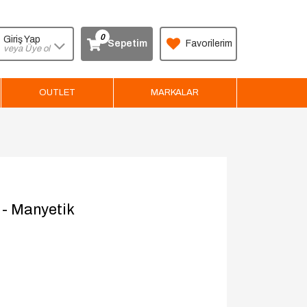
0
Giriş Yap
Sepetim
Favorilerim
veya Üye ol
OUTLET
MARKALAR
 - Manyetik