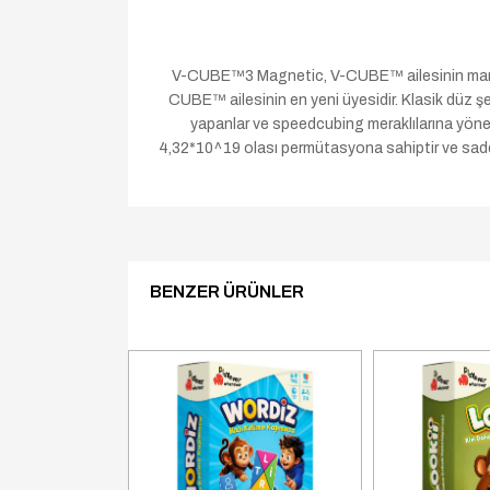
V-CUBE™3 Magnetic, V-CUBE™ ailesinin manye
CUBE™ ailesinin en yeni üyesidir. Klasik düz 
yapanlar ve speedcubing meraklılarına yönel
4,32*10^19 olası permütasyona sahiptir ve sadec
BENZER ÜRÜNLER