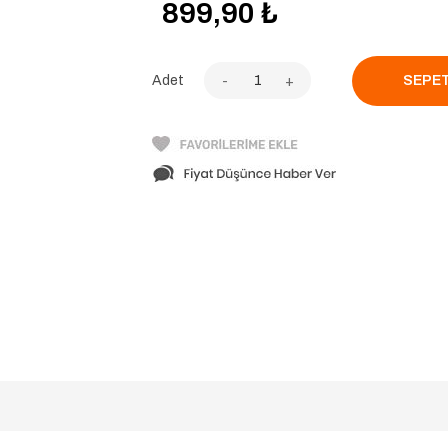
899,90
₺
Adet
-
+