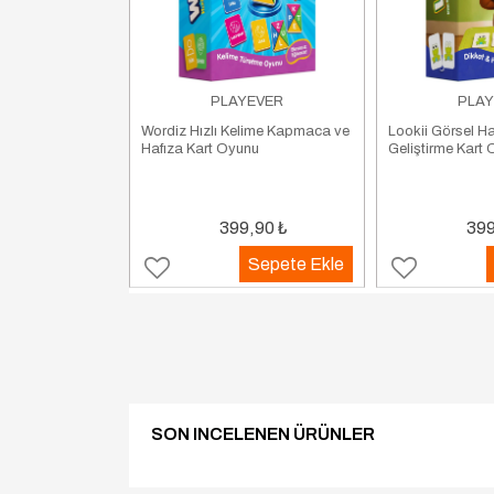
EVER
PLAYEVER
PLAY
kkat, Görsel Algı
Wordiz Hızlı Kelime Kapmaca ve
Lookii Görsel Ha
tiren Kart Oyunu
Hafıza Kart Oyunu
Geliştirme Kart
,90
₺
399,90
₺
399
Sepete Ekle
Sepete Ekle
SON INCELENEN ÜRÜNLER