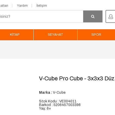
atları
Yardım
İletişim
KİTAP
SEYAHAT
SPOR
V-Cube Pro Cube - 3x3x3 Düz
Marka :
V-Cube
Stok Kodu : VE004011
Barkod : 5206457003396
Yaş: 6+