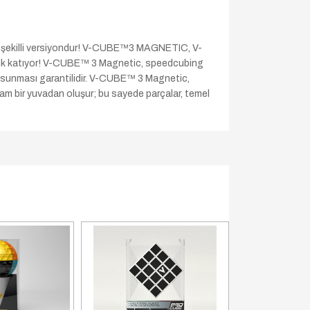
 şekilli versiyondur! V-CUBE™3 MAGNETIC, V-
nilik katıyor! V-CUBE™ 3 Magnetic, speedcubing
mi sunması garantilidir. V-CUBE™ 3 Magnetic,
am bir yuvadan oluşur; bu sayede parçalar, temel