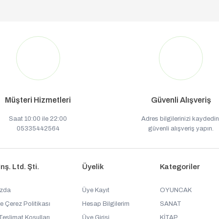
Müşteri Hizmetleri
Güvenli Alışveriş
Saat 10:00 ile 22:00
Adres bilgilerinizi kaydedin
05335442564
güvenli alışveriş yapın.
ş. Ltd. Şti.
Üyelik
Kategoriler
ızda
Üye Kayıt
OYUNCAK
ve Çerez Politikası
Hesap Bilgilerim
SANAT
Teslimat Koşulları
Üye Girişi
KİTAP