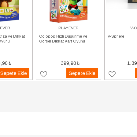
EVER
PLAYEVER
V-C
fıza ve Dikkat
Colopop Hızlı Düşünme ve
V-Sphere
 Oyunu
Görsel Dikkat Kart Oyunu
,90
₺
399,90
₺
1.39
Sepete Ekle
Sepete Ekle