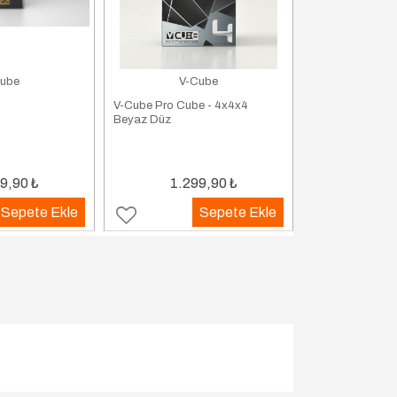
ube
V-Cube
V-C
V-Cube Pro Cube - 4x4x4
V-Cube Pro Cub
Beyaz Düz
Beyaz Düz
9,90
₺
1.299,90
₺
649
Sepete Ekle
Sepete Ekle