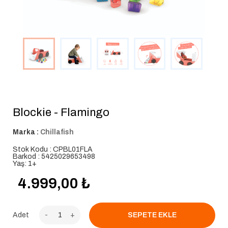
Blockie - Flamingo
Marka :
Chillafish
Stok Kodu : CPBL01FLA
Barkod : 5425029653498
Yaş: 1+
4.999,00
₺
Adet
-
+