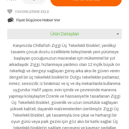
Ürün Detayları
Karşınızda Chillafish Ziggi Üç Tekerlekli Bisiklet, yenilikçi
tasarımı çocuk dostu özelliklerle birleştirerek yeni yürümeye
başlayan çocuğunuzun maceraları için mükemmel bir yol
arkadaşıdır. Ziggi, hızlanmaya yardımcı olan 12 inçlik büyük ön
tekerleği ve dengeyi sağlayan geniş arka aksı ile güven veren
dengeli bir üç tekerlekli bisiklettir. Dolgu tekerlekler patlamaz,
inmez, sessizdir, iz bırakmaz ve iç ve dış mekanlarda kullanıma
uygundur. Hafif yapısı, evin içinde ve çevresinde manevra
yapmayı kolaylaştırır.Özenle ve hassasiyetle tasarlanan Ziggi
Üç Tekerlekli Bisiklet, güvenlik ve uzun ömürlülük sağlayan
yüksek kaliteli, dayanıklı malzemelerden üretilmiştir. Ziggi Üç
Tekerlekli Bisiklet, şık tasarımıyla öne çıkar ve herhangi bir
oyun günü veya park gezisi için göz alıcı bir katkı sağlar. Üç
tekerlekli bisikletin sağlam çerçevesi ve kaymaz pedalları