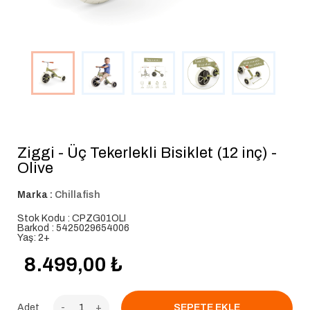
Ziggi - Üç Tekerlekli Bisiklet (12 inç) -
Olive
Marka :
Chillafish
Stok Kodu : CPZG01OLI
Barkod : 5425029654006
Yaş: 2+
8.499,00
₺
Adet
-
+