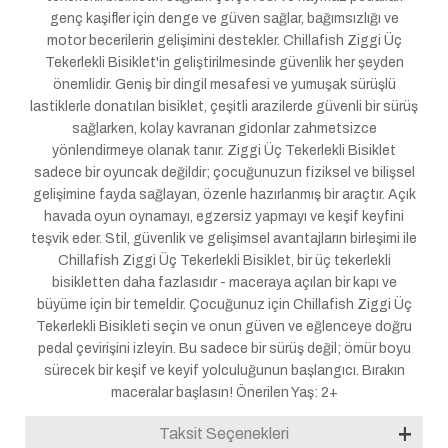
genç kaşifler için denge ve güven sağlar, bağımsızlığı ve
motor becerilerin gelişimini destekler. Chillafish Ziggi Üç
Tekerlekli Bisiklet'in geliştirilmesinde güvenlik her şeyden
önemlidir. Geniş bir dingil mesafesi ve yumuşak sürüşlü
lastiklerle donatılan bisiklet, çeşitli arazilerde güvenli bir sürüş
sağlarken, kolay kavranan gidonlar zahmetsizce
yönlendirmeye olanak tanır. Ziggi Üç Tekerlekli Bisiklet
sadece bir oyuncak değildir; çocuğunuzun fiziksel ve bilişsel
gelişimine fayda sağlayan, özenle hazırlanmış bir araçtır. Açık
havada oyun oynamayı, egzersiz yapmayı ve keşif keyfini
teşvik eder. Stil, güvenlik ve gelişimsel avantajların birleşimi ile
Chillafish Ziggi Üç Tekerlekli Bisiklet, bir üç tekerlekli
bisikletten daha fazlasıdır - maceraya açılan bir kapı ve
büyüme için bir temeldir. Çocuğunuz için Chillafish Ziggi Üç
Tekerlekli Bisikleti seçin ve onun güven ve eğlenceye doğru
pedal çevirişini izleyin. Bu sadece bir sürüş değil; ömür boyu
sürecek bir keşif ve keyif yolculuğunun başlangıcı. Bırakın
maceralar başlasın! Önerilen Yaş: 2+
Taksit Seçenekleri